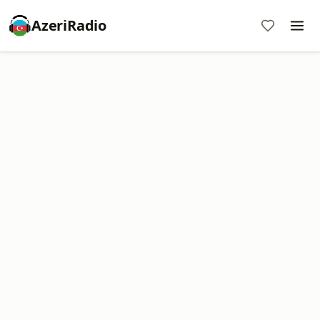
AzeriRadio