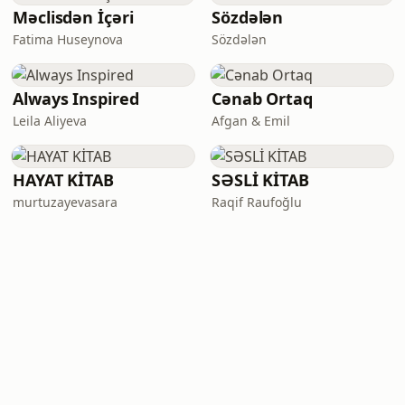
Məclisdən İçəri
Sözdələn
Fatima Huseynova
Sözdələn
Always Inspired
Cənab Ortaq
Leila Aliyeva
Afgan & Emil
HAYAT KİTAB
SƏSLİ KİTAB
murtuzayevasara
Raqif Raufoğlu