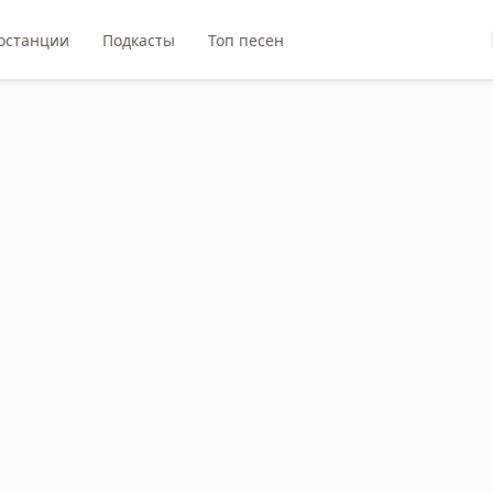
останции
Подкасты
Топ песен