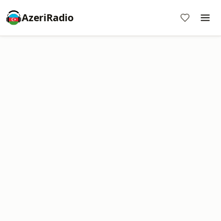
AzeriRadio