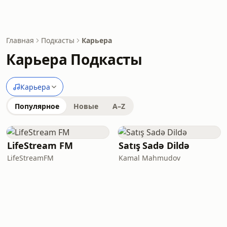
Главная
Подкасты
Карьера
Карьера Подкасты
Карьера
Популярное
Новые
A–Z
LifeStream FM
Satış Sadə Dildə
LifeStreamFM
Kamal Mahmudov