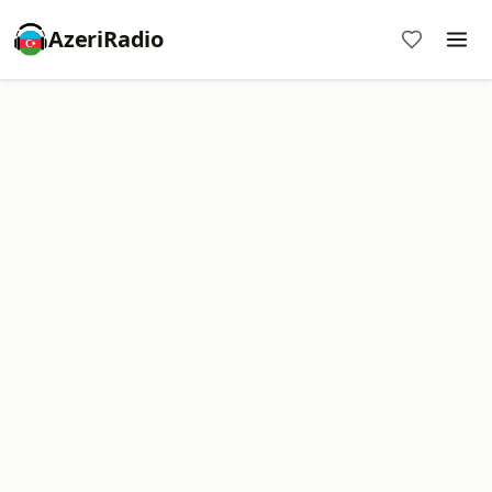
AzeriRadio