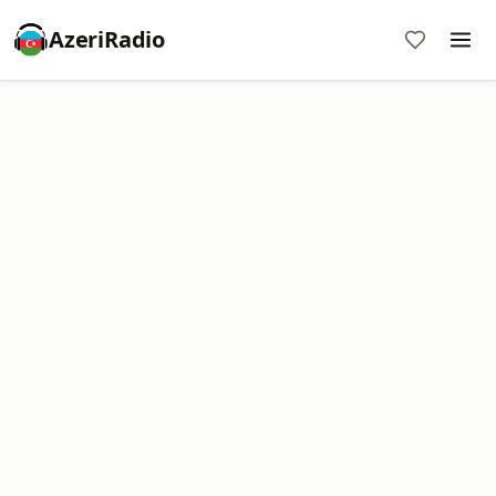
AzeriRadio