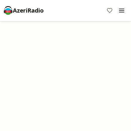
AzeriRadio