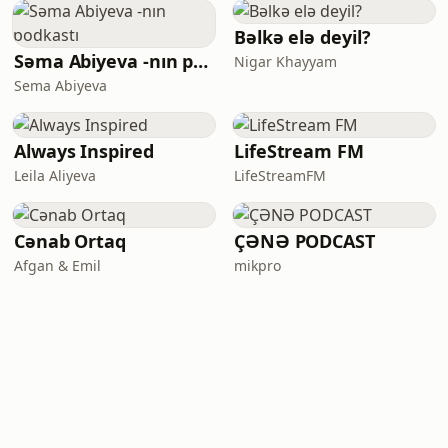
Bəlkə elə deyil?
Səma Abiyeva -nın podkastı
Nigar Khayyam
Sema Abiyeva
Always Inspired
LifeStream FM
Leila Aliyeva
LifeStreamFM
Cənab Ortaq
ÇƏNƏ PODCAST
Afgan & Emil
mikpro