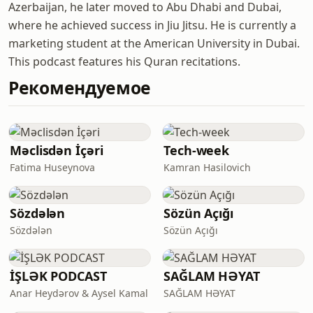
Azerbaijan, he later moved to Abu Dhabi and Dubai,
where he achieved success in Jiu Jitsu. He is currently a
marketing student at the American University in Dubai.
This podcast features his Quran recitations.
Рекомендуемое
Məclisdən İçəri
Tech-week
Fatima Huseynova
Kamran Hasilovich
Sözdələn
Sözün Açığı
Sözdələn
Sözün Açığı
İŞLƏK PODCAST
SAĞLAM HƏYAT
Anar Heydərov & Aysel Kamal
SAĞLAM HƏYAT