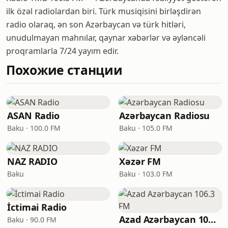
ilk özəl radiolardan biri. Türk musiqisini birləşdirən
radio olaraq, ən son Azərbaycan və türk hitləri,
unudulmayan mahnılar, qaynar xəbərlər və əyləncəli
proqramlarla 7/24 yayım edir.
Похожие станции
ASAN Radio
Azərbaycan Radiosu
Baku · 100.0 FM
Baku · 105.0 FM
NAZ RADIO
Xəzər FM
Baku
Baku · 103.0 FM
İctimai Radio
Azad Azərbaycan 106.3 FM
Baku · 90.0 FM