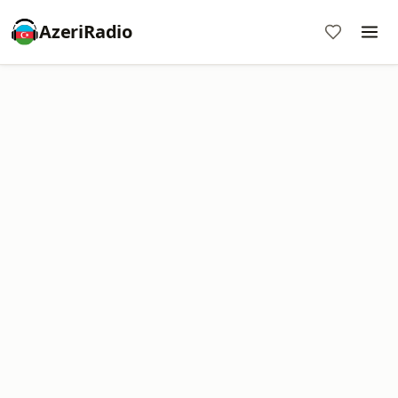
AzeriRadio