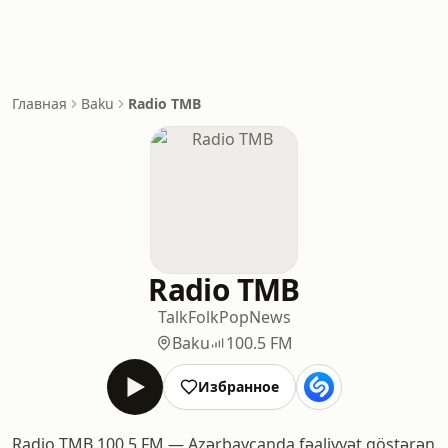
Главная
Baku
Radio TMB
Radio TMB
Talk
Folk
Pop
News
Baku
100.5 FM
Избранное
Radio TMB 100.5 FM — Azərbaycanda fəaliyyət göstərən