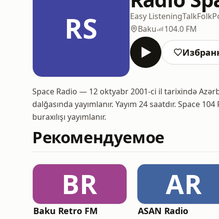
RS
Easy Listening
Talk
Folk
P
Baku
104.0 FM
Избран
Space Radio — 12 oktyabr 2001-ci il tarixində Azər
dalğasında yayımlanır. Yayım 24 saatdır. Space 104
buraxılışı yayımlanır.
Рекомендуемое
BR
AR
Baku Retro FM
ASAN Radio