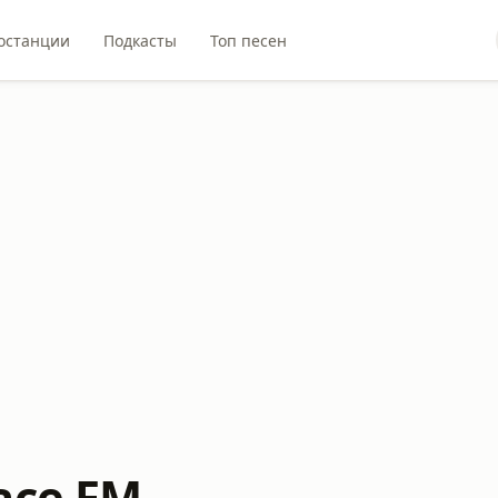
останции
Подкасты
Топ песен
ace FM