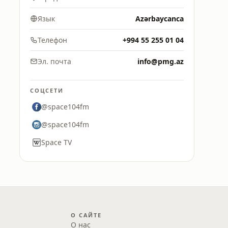
Язык
Azərbaycanca
Телефон
+994 55 255 01 04
Эл. почта
info@pmg.az
СОЦСЕТИ
@space104fm
@space104fm
Space TV
О САЙТЕ
О нас