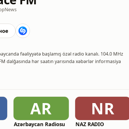
op
News
ное
baycanda fəaliyyətə başlamış özəl radio kanalı. 104.0 MHz
 FM dalğasında hər saatın yarısında xəbərlər informasiya
AR
NR
Azərbaycan Radiosu
NAZ RADIO