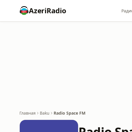
AzeriRadio
Ради
Главная
Baku
Radio Space FM
Radio Sp