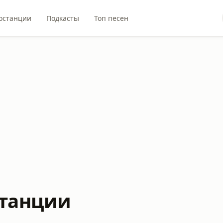
останции
Подкасты
Топ песен
танции