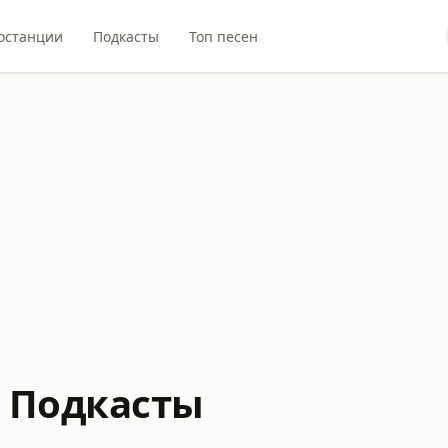
останции
Подкасты
Топ песен
с Подкасты