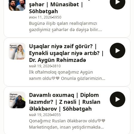
şəhər | Münasibət |
dəstək layihələri çərçivəsində
Söhbətgah
yayımlanır.📢Bizə "Patreon"dan dəstək
июн 11, 2026
6950
olub patronlara özəl buraxılışlar əldə
Bugünə ilişib qalan reallıqlarımızı
edə bilərsiniz:
gəzdiyimiz şəhərlər də dəyişə bilir.
https://www.patreon.com/sohbetgah
Gəzib gördükcə insanın həm bədən,
həm də ruh gözü açılır. Bu dəfə
Uşaqlar niyə zəif görür? |
"Münasibət"də sevdiyimiz 5 şəhərdən
Eynəkli uşaqlar niyə artıb? |
danışdıq, əsaslandırdıq💚💙"PASHA
Dr. Aygün Rəhimzadə
BaNK" IPO ilə bağlı ətraflı məlumat:
май 19, 2026
3810
https://ipo.pashabank.az/📢Bizə
İlk oftalmoloq qonağımız Aygün
"Patreon"dan dəstək olub patronlara
xanım oldu💚💙 Onunla gözlərimizin
özəl buraxılışlar əldə edə bilərsiniz:
sağlamlığından danışdıq, bizi
https://www.patreon.com/sohbetgah
maraqlandıran suallara bol-bol cavab
Davamlı oxumaq | Diplom
axtardıq.Aygün xanımın Instagram
lazımdır? | Z nəsli | Ruslan
səhifəsi:
Ələkbərov | Söhbətgah
instagram.com/oftalmoloq_aygun_rahimzade/Veb
май 19, 2026
4055
səhifəsi: draygunrahimzade.az
Qonağımız Ruslan Ələkbərov oldu💚💙
Marketinqdən, insan yetişdirməkdən,
mentorluğun fəlsəfəsi və güclü kadr