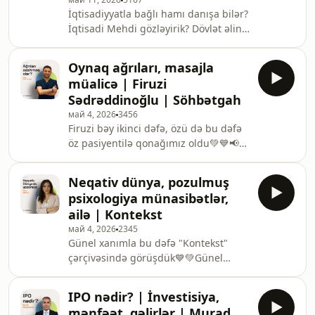
📢Bizə "Patreon"dan dəstək olub
İqtisadiyyatla bağlı hamı danışa bilər?
patronlara özəl buraxılışlar əldə edə
İqtisadi Mehdi gözləyirik? Dövlət əlini
bilərsiniz:
əksə, 1$ neçə manat olar? Rusiya niyə
https://www.patreon.com/sohbetgah
çökmür? Niyə iqtisadiyyatdan eyni
Oynaq ağrıları, masajla
adamlar danışır? Krediti ilk olaraq
müalicə | Firuzi
kimlər verib?Bu suallara cavab
Sədrəddinoğlu | Söhbətgah
axtardıq💚💙📚 Aslan Əzimzadənin
май 4, 2026
3456
tövsiyə etdiyi kitablar:📖 Mahfi
Firuzi bəy ikinci dəfə, özü də bu dəfə
Eğilmez — "Örneklerle Kolay
öz pasiyentilə qonağımız oldu💚💙📢
Ekonomi" və "Tarihsel Süreç İçinde
Bizə "Patreon"dan dəstək olub
Dünya Ekonomisi" (türkcədir,
patronlara özəl buraxılışlar əldə edə
Türkiyədə çox məşhur populy
Neqativ dünya, pozulmuş
bilərsiniz:
psixologiya münasibətlər,
https://www.patreon.com/sohbetgahBƏS
ailə | Kontekst
BİZ KİMİK?https://sohbetgah.az📬
май 4, 2026
2345
ƏMƏKDAŞLIQ
Günel xanımla bu dəfə "Kontekst"
ÜÇÜNsohbatgah@gmail.com
çərçivəsində görüşdük💙💚Günel
xanıma buradan yaza bilərsiz:
https://www.instagram.com/psixoloq_gunel_xelilova
IPO nədir? | İnvestisiya,
📢Bizə "Patreon"dan dəstək olub
mənfəət, gəlirlər | Murad