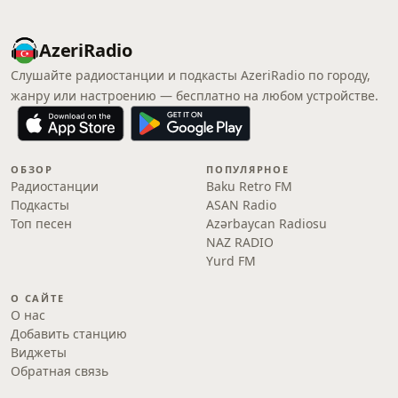
AzeriRadio
Слушайте радиостанции и подкасты AzeriRadio по городу,
жанру или настроению — бесплатно на любом устройстве.
ОБЗОР
ПОПУЛЯРНОЕ
Радиостанции
Baku Retro FM
Подкасты
ASAN Radio
Топ песен
Azərbaycan Radiosu
NAZ RADIO
Yurd FM
О САЙТЕ
О нас
Добавить станцию
Виджеты
Обратная связь