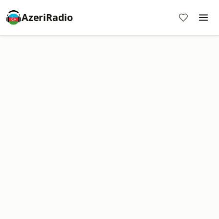
AzeriRadio