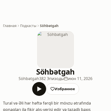
Главная
Подкасты
Söhbətgah
Söhbətgah
Söhbətgah
382 Эпизоды
июн 11, 2026
Избранное
Tural və Əli hər həftə fərqli bir mövzu ətrafında
qonaqları ilə fikir alış-verişi edir və təzadlı baxış