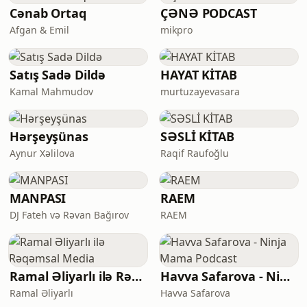
Cənab Ortaq
ÇƏNƏ PODCAST
Afgan & Emil
mikpro
Satış Sadə Dildə
HAYAT KİTAB
Kamal Mahmudov
murtuzayevasara
Hərşeyşünas
SƏSLİ KİTAB
Aynur Xəlilova
Raqif Raufoğlu
MANPASI
RAEM
DJ Fateh və Rəvan Bağırov
RAEM
Ramal Əliyarlı ilə Rəqəmsal Media⁠
Havva Safarova - Ninja Mama Podcast
Ramal Əliyarlı
Havva Safarova