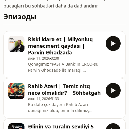
bucaqları bu söhbətləri daha da dadlandırır.
Эпизоды
Riski idarə et | Milyonluq
menecment qaydası |
Pərvin Əhədzadə
июн 11, 2026
3238
Qonağımız "PASHA Bank"ın CRCO-su
Pərvin Əhədzadə ilə maraqlı
söhbətimiz baş tutdu, risklər, təhsil,
bank və maliyyə savadlılığından
Rahib Azəri | Təmiz nitq
danışdıq💙💚
necə olmalıdır? | Söhbətgah
https://sme.pashabank.azPərvin
июн 11, 2026
5133
Əhədzadənin LinkedIn hesabı:
Bu dəfə çox dəyərli Rahib Azəri
https://www.linkedin.com/in/parvin-
qonağımız oldu, onunla dilimiz,
ahadzade-b65599136/
musiqimiz və tariximidən danışdıq💚
💙Bu buraxılış “Azərsun Holdinq”
Əlinin və Turalın sevdiyi 5
Şirkətlər Qrupunun Azərbaycan dilinə