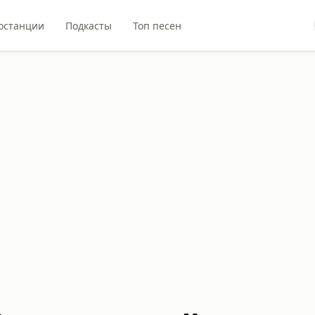
останции
Подкасты
Топ песен