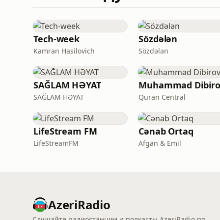
Tech-week
Sözdələn
Kamran Hasilovich
Sözdələn
SAĞLAM HƏYAT
Muhammad Dibiro
SAĞLAM HƏYAT
Quran Central
LifeStream FM
Cənab Ortaq
LifeStreamFM
Afgan & Emil
AzeriRadio
Слушайте радиостанции и подкасты AzeriRadio по