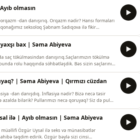
Ayıb olmasın
orqazm -dan danışırıq. Orqazm nədir? Hansı formaları
qonağımız seksoloq Şəbnəm Sadıqova ilə fikir
şunuza gəlirsə 5ulduz verməyi və rəy yazmağı
 yaxşı bax | Səma Abiyeva
a saç tökülməsindən danışırıq.Saçlarımızın tökülmə
 bunda rolu haqqında söhbətləşdik. Bəs sizin saçlarınız
edirsiniz? Fikirlərinizi şərhlərdə mütləq yazın.
yaq? | Səma Abiyeva | Qırmızı cüzdan
iya -dan danışdıq. İnflasiya nədir? Bizə necə təsir
ə azalda bilərik? Pullarımızı necə qoruyaq? Siz də pul
 bilərsiniz.
al ilə | Ayıb olmasın | Səma Abiyeva
ahibə təqdim edirik. Özgür bəylə sizi cinsi