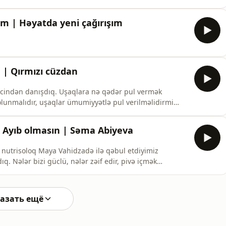
əri və həll yolları ilə bağlı açıq söhbətə dəvət
də daha çox öyrənmək istəyirsinizsə, videonu izləyin,
m | Həyatda yeni çağırışım
 | Qırmızı cüzdan
rcindən danışdıq. Uşaqlara nə qədər pul vermək
olunmalıdır, uşaqlar ümumiyyətlə pul verilməlidirmi
| Ayıb olmasın | Səma Abiyeva
 nutrisoloq Maya Vahidzadə ilə qəbul etdiyimiz
q. Nələr bizi güclü, nələr zəif edir, pivə içmək
r edən hansı qidalar var. Videonu izləyib, şərh yazıb və
азать ещё