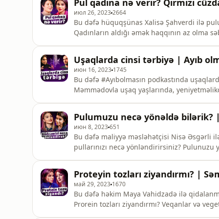
Pul qadına nə verir? Qırmızı cüz
июл 26, 2023
2664
Bu dəfə hüquqşünas Xalisə Şahverdi ilə pul
Qadınların aldığı əmək haqqının az olma sə
pulla davranış qayadalarına toxunduğumuz bu
Uşaqlarda cinsi tərbiyə | Ayıb o
июн 16, 2023
1745
Bu dəfə #Ayıbolmasın podkastında uşaqlarda 
Məmmədovla uşaq yaşlarında, yeniyetməlikdə
şəxsiyyətin formalaşmasında rolundan söhbət 
Pulumuzu necə yönəldə bilərik? 
июн 8, 2023
651
Bu dəfə maliyyə məsləhətçisi Nisə Əsgərli 
pullarınızı necə yönləndirirsiniz? Pulunuzu y
Proteyin tozları ziyandırmı? | S
май 29, 2023
1670
Bu dəfə həkim Maya Vahidzadə ilə qidalanm
Prorein tozları ziyandırmı? Veqanlar və veg
almalıdırlar?Siz də fikirlərinizi mütləq yazın.