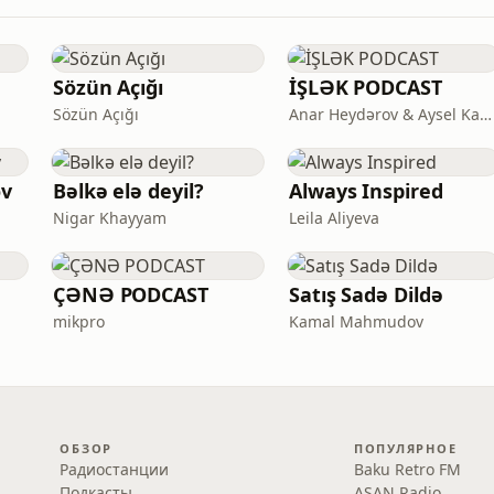
Sözün Açığı
İŞLƏK PODCAST
Sözün Açığı
Anar Heydərov & Aysel Kamal
v
Bəlkə elə deyil?
Always Inspired
Nigar Khayyam
Leila Aliyeva
ÇƏNƏ PODCAST
Satış Sadə Dildə
mikpro
Kamal Mahmudov
ОБЗОР
ПОПУЛЯРНОЕ
Радиостанции
Baku Retro FM
Подкасты
ASAN Radio