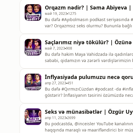
Orqazm nədir? | Səma Abiyeva | 
май 19, 2023
1275
Bu dəfə #Ayıbolmasın podkast seriyasında #
var? Orqazmsız seks olurmu? Bununla bağlı 
mübadiləsi aparırıq. Siz də podkastımız xo
unutmayın.
Saçlarımız niyə tökülür? | Özünə
май 7, 2023
908
Bu dəfə həkim Maya Vahidzadə ilə qadınlard
səbəbi, qidamızın və zərərli vərdişlərimizin
necədir? Tökülürmü? Tökülməməsi üçün nələr 
İnflyasiyada pulumuzu necə qoru
апр 27, 2023
451
Bu dəfə #QırmızıCüzdan #podcast -da #inflas
göstərir? İnflasiyanın təsirini özümüzdə nec
yığmaq təcrübənizi şərhlərdə yazaraq bölüşə
Seks və münasibətlər | Özgür Uys
апр 11, 2023
2699
Bu podcastda, @inceisler YouTube kanalının müəllifi Özgür Uysal ilə seks və münasibətlər
haqqında maraqlı və maarifləndirici bir müs