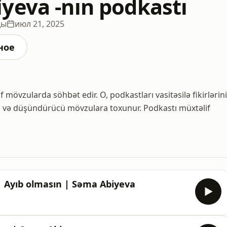
yeva -nın podkastı
ды
июл 21, 2025
ное
 mövzularda söhbət edir. O, podkastları vasitəsilə fikirlərini
qlı və düşündürücü mövzulara toxunur. Podkastı müxtəlif
 | Ayıb olmasın | Səma Abiyeva