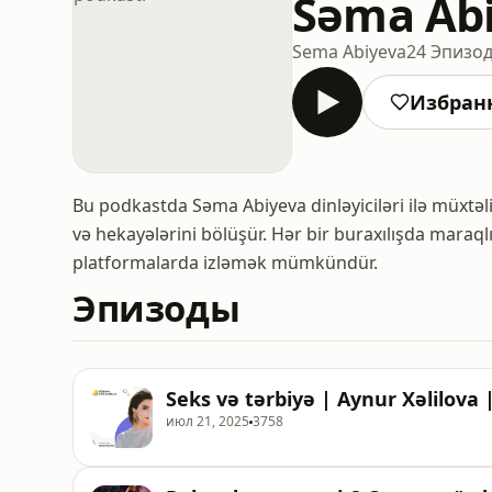
Səma Abi
Sema Abiyeva
24 Эпизо
Избран
Bu podkastda Səma Abiyeva dinləyiciləri ilə müxtəlif
və hekayələrini bölüşür. Hər bir buraxılışda mara
platformalarda izləmək mümkündür.
Эпизоды
Seks və tərbiyə | Aynur Xəlilova
июл 21, 2025
3758