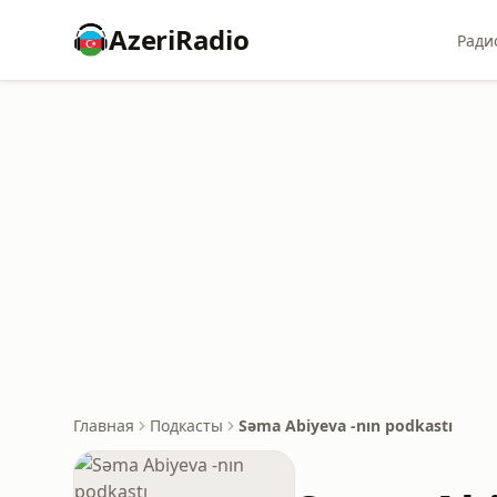
AzeriRadio
Ради
Главная
Подкасты
Səma Abiyeva -nın podkastı