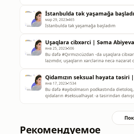
münasibətlər, sevgi və şəxsi həyatın probleml
edirik.Eşq, sevgi və cinsi münasibətlər barə
İstanbulda tək yaşamağa başladı
bəyənin və kanalımıza abunə ol
мар 29, 2023
465
İstanbulda tək yaşamağa başladım
Uşaqlara cibxərci | Səma Abiyeva
янв 25, 2023
506
Bu dəfə #Qırmızıcüzdan -da uşaqlara cibxə
lazımdır, uşaqların xərclərinə necə nəzarət 
kimi suallara cavab axtardıq.
Qidamızın seksual həyata təsiri 
янв 17, 2023
1534
Bu dəfə #ayıbolmasın podkastında dietoloq,
qidaların #seksualhəyat -a təsirindən danışdı
ziyandırmı, libido, seksual həyata yaxşı təsi
bölüşməyi də unutmayın.
Пок
Рекомендуемое