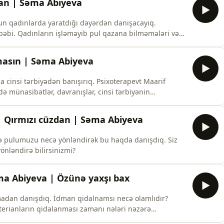
dan | Səma Abiyeva
un qadınlarda yaratdığı dəyərdən danışacayıq.
bəbi. Qadınların işləməyib pul qazana bilməmələri və
 mövzuda siz də fikirlərinizi bölüşə bilərsiniz.
lmasın | Səma Abiyeva
cinsi tərbiyədən banışırıq. Psixoterapevt Maarif
 münasibətlər, davranışlar, cinsi tərbiyənin
edirik. Siz də fikirlərinizi şərhlərdə qeyd edin.
| Qırmızı cüzdan | Səma Abiyeva
ilə pulumuzu necə yönləndirək bu haqda danışdıq. Siz
önləndirə bilirsinizmi?
əma Abiyeva | Özünə yaxşı bax
adan danışdıq. İdman qidalnamsı necə olamlıdır?
eterianların qidalanması zamanı nələri nəzərə