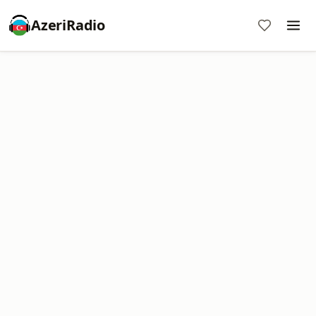
AzeriRadio