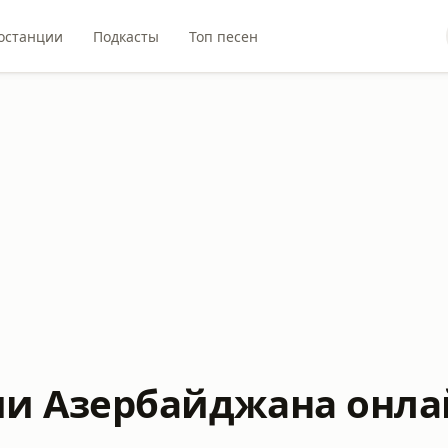
останции
Подкасты
Топ песен
ии Азербайджана онла