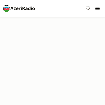
AzeriRadio