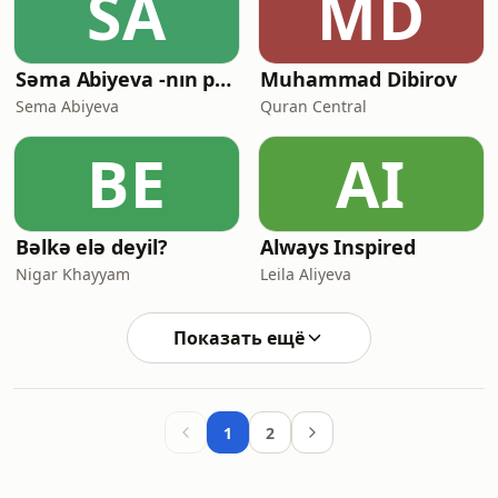
SA
MD
Səma Abiyeva -nın podkastı
Muhammad Dibirov
Sema Abiyeva
Quran Central
BE
AI
Bəlkə elə deyil?
Always Inspired
Nigar Khayyam
Leila Aliyeva
Показать ещё
1
2