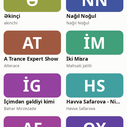
Əkinçi
Nağıl Noğul
akinchi
Nağıl Noğul
AT
İM
A Trance Expert Show
İki Misra
Alterace
Mahsati Jalilli
İG
HS
İçimdən gəldiyi kimi
Havva Safarova - Ninja Mama Podcast
Bahar Mirzezade
Havva Safarova