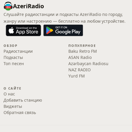
AzeriRadio
Слушайте радиостанции и подкасты AzeriRadio по городу,
жанру или настроению — бесплатно на любом устройстве.
ОБЗОР
ПОПУЛЯРНОЕ
Радиостанции
Baku Retro FM
Подкасты
ASAN Radio
Топ песен
Azərbaycan Radiosu
NAZ RADIO
Yurd FM
О САЙТЕ
О нас
Добавить станцию
Виджеты
Обратная связь