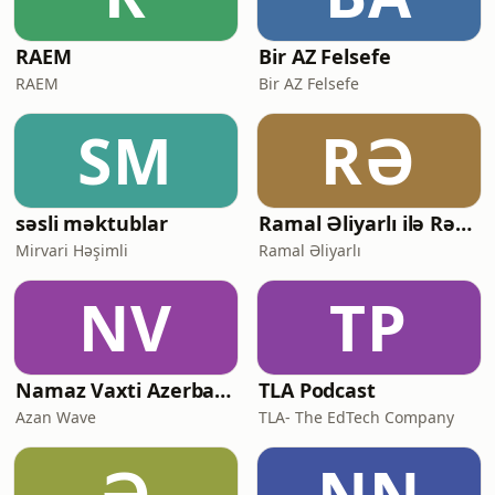
RAEM
Bir AZ Felsefe
RAEM
Bir AZ Felsefe
SM
RƏ
səsli məktublar
Ramal Əliyarlı ilə Rəqəmsal Media⁠
Mirvari Həşimli
Ramal Əliyarlı
NV
TP
Namaz Vaxti Azerbaijan — Azan & Prayer Times
TLA Podcast
Azan Wave
TLA- The EdTech Company
Ə
NN