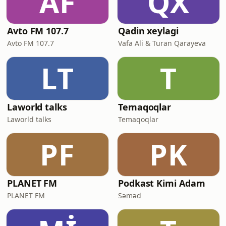
AF
QX
Avto FM 107.7
Qadin xeylagi
Avto FM 107.7
Vafa Ali & Turan Qarayeva
LT
T
Laworld talks
Temaqoqlar
Laworld talks
Temaqoqlar
PF
PK
PLANET FM
Podkast Kimi Adam
PLANET FM
Səməd