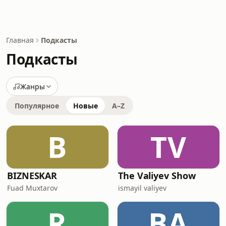
Главная
Подкасты
Подкасты
Жанры
Популярное
Новые
A–Z
B
TV
BIZNESKAR
The Valiyev Show
Fuad Muxtarov
ismayil valiyev
R
BA