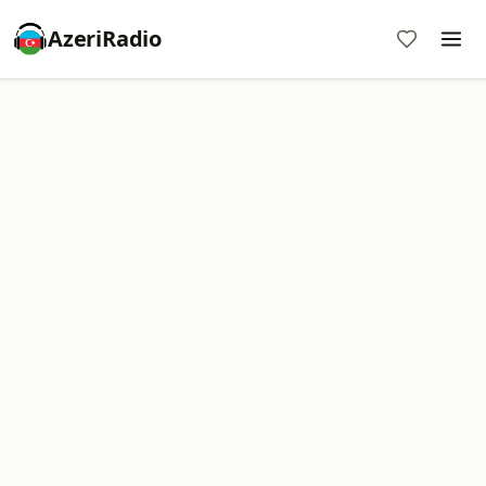
AzeriRadio